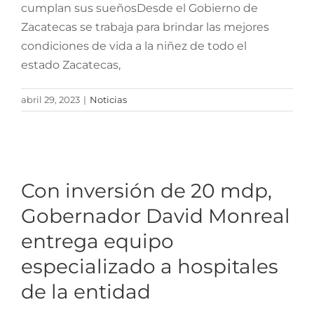
cumplan sus sueñosDesde el Gobierno de
Zacatecas se trabaja para brindar las mejores
condiciones de vida a la niñez de todo el
estado Zacatecas,
abril 29, 2023
|
Noticias
Con inversión de 20 mdp,
Gobernador David
Monreal entrega equipo
Con inversión de 20 mdp,
especializado a hospitales
Gobernador David Monreal
de la entidad
entrega equipo
especializado a hospitales
de la entidad