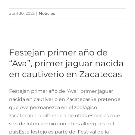
abril 30, 2023
|
Noticias
Festejan primer año de
“Ava”, primer jaguar
nacida en cautiverio en
Festejan primer año de
Zacatecas
“Ava”, primer jaguar nacida
en cautiverio en Zacatecas
Festejan primer año de “Ava”, primer jaguar
nacida en cautiverio en ZacatecasSe pretende
que Ava permanezca en el zoológico
zacatecano, a diferencia de otras especies que
son de intercambio con otros albergues del
paísEste festejo es parte del Festival de la