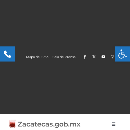
Skip
to
content
Open
Mapa del Sitio
Sala de Prensa
Toggle