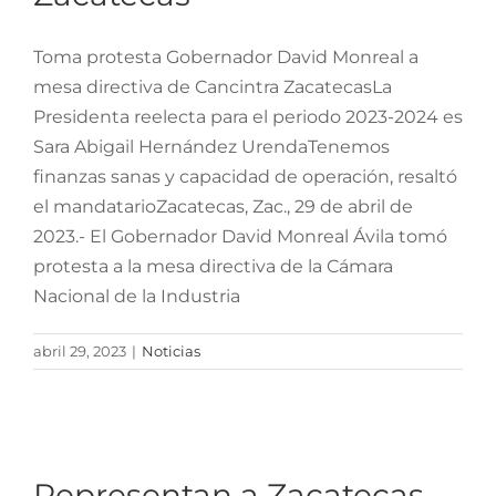
Toma protesta Gobernador David Monreal a
mesa directiva de Cancintra ZacatecasLa
Presidenta reelecta para el periodo 2023-2024 es
Sara Abigail Hernández UrendaTenemos
finanzas sanas y capacidad de operación, resaltó
el mandatarioZacatecas, Zac., 29 de abril de
2023.- El Gobernador David Monreal Ávila tomó
protesta a la mesa directiva de la Cámara
Nacional de la Industria
abril 29, 2023
|
Noticias
Representan a Zacatecas
becarios del Cozcyt en
Torneo Mexicano de
Representan a Zacatecas