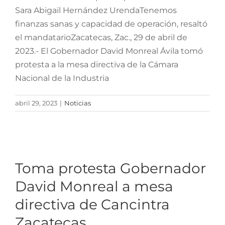
Sara Abigail Hernández UrendaTenemos
finanzas sanas y capacidad de operación, resaltó
el mandatarioZacatecas, Zac., 29 de abril de
2023.- El Gobernador David Monreal Ávila tomó
protesta a la mesa directiva de la Cámara
Nacional de la Industria
abril 29, 2023
|
Noticias
Toma protesta
Gobernador David
Monreal a mesa directiva
Toma protesta Gobernador
de Cancintra Zacatecas
David Monreal a mesa
directiva de Cancintra
Zacatecas