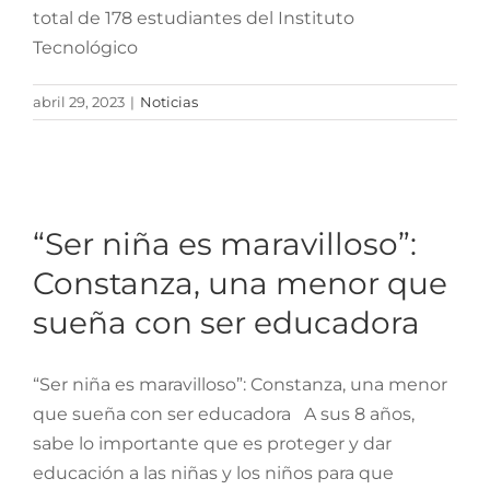
total de 178 estudiantes del Instituto
Tecnológico
abril 29, 2023
|
Noticias
“Ser niña es maravilloso”:
Constanza, una menor
que sueña con ser
“Ser niña es maravilloso”:
educadora
Constanza, una menor que
sueña con ser educadora
“Ser niña es maravilloso”: Constanza, una menor
que sueña con ser educadora A sus 8 años,
sabe lo importante que es proteger y dar
educación a las niñas y los niños para que