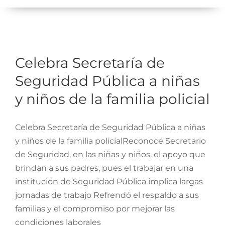
Navigati
Gobierno
Celebra Secretaría de
Trámites y Servicios
Seguridad Pública a niñas
y niños de la familia
Celebra Secretaría de
Transparencia
policial
Seguridad Pública a niñas
MOBI
y niños de la familia policial
Conoce Zacatecas
Celebra Secretaría de Seguridad Pública a niñas
Proceso Electoral Poder Judicial
y niños de la familia policialReconoce Secretario
de Seguridad, en las niñas y niños, el apoyo que
brindan a sus padres, pues el trabajar en una
institución de Seguridad Pública implica largas
jornadas de trabajo Refrendó el respaldo a sus
familias y el compromiso por mejorar las
condiciones laborales