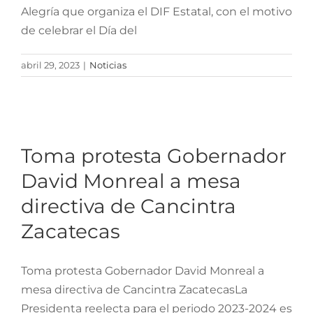
Alegría que organiza el DIF Estatal, con el motivo
de celebrar el Día del
abril 29, 2023
|
Noticias
Toma protesta
Gobernador David
Monreal a mesa directiva
Toma protesta Gobernador
de Cancintra Zacatecas
David Monreal a mesa
directiva de Cancintra
Zacatecas
Toma protesta Gobernador David Monreal a
mesa directiva de Cancintra ZacatecasLa
Presidenta reelecta para el periodo 2023-2024 es