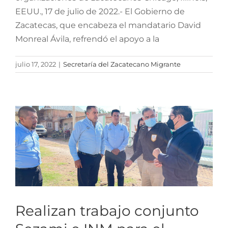
EEUU., 17 de julio de 2022.- El Gobierno de
Zacatecas, que encabeza el mandatario David
Monreal Ávila, refrendó el apoyo a la
Realizan trabajo conjunto
Sezami e INM para el
julio 17, 2022
|
Secretaría del Zacatecano Migrante
traslado de los cuerpos de
zacatecanos fallecidos en
San Antonio, Texas
Realizan trabajo conjunto