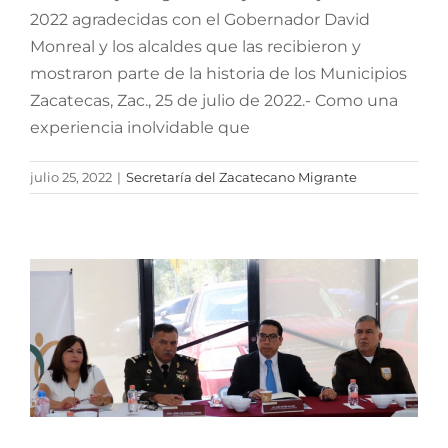
2022 agradecidas con el Gobernador David
Monreal y los alcaldes que las recibieron y
mostraron parte de la historia de los Municipios
Zacatecas, Zac., 25 de julio de 2022.- Como una
experiencia inolvidable que
Arranca Operativo Verano
julio 25, 2022
|
Secretaría del Zacatecano Migrante
2022 del Programa
Héroes Paisanos en
Zacatecas.