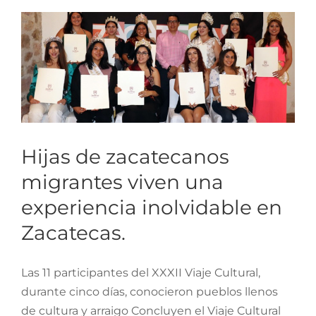
en Zacatecas.
Trámites y Servicios
Transparencia
MOBI
Conoce Zacatecas
Hijas de zacatecanos
Proceso Electoral Poder Judicial
migrantes viven una
experiencia inolvidable en
Zacatecas.
Las 11 participantes del XXXII Viaje Cultural,
durante cinco días, conocieron pueblos llenos
de cultura y arraigo Concluyen el Viaje Cultural