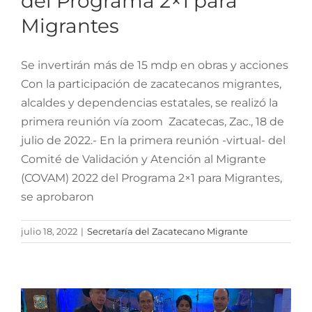
del Programa 2×1 para
Migrantes
Se invertirán más de 15 mdp en obras y acciones
Con la participación de zacatecanos migrantes,
alcaldes y dependencias estatales, se realizó la
primera reunión vía zoom Zacatecas, Zac., 18 de
julio de 2022.- En la primera reunión -virtual- del
Comité de Validación y Atención al Migrante
(COVAM) 2022 del Programa 2×1 para Migrantes,
se aprobaron
Reconoce Gobierno del
julio 18, 2022
|
Secretaría del Zacatecano Migrante
Estado a la comunidad
zacatecana migrante en
Chicago