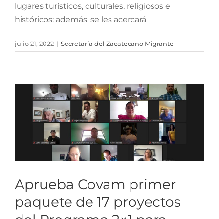
lugares turísticos, culturales, religiosos e
históricos; además, se les acercará
Aprueba Covam primer
julio 21, 2022
|
Secretaría del Zacatecano Migrante
paquete de 17 proyectos
del Programa 2×1 para
Migrantes
Aprueba Covam primer
paquete de 17 proyectos