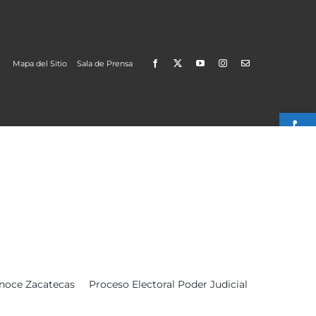
Mapa del Sitio
Sala de Prensa
Open
noce Zacatecas
Proceso Electoral Poder Judicial