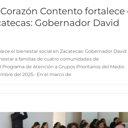
Corazón Contento fortalece 
acatecas: Gobernador David
ece el bienestar social en Zacatecas: Gobernador David
ienestar a familias de cuatro comunidades de
udes de Reconecta con la Paz
l Programa de Atención a Grupos Prioritarios del Medio
vención de incendios
iembre del 2025.- En el marco de