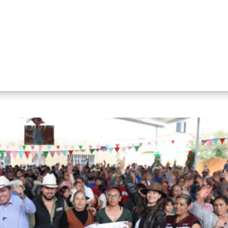
 Corazón Contento fortalece el
n Zacatecas: Gobernador David
onreal Ávila