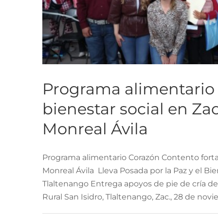
Programa alimentario 
bienestar social en Z
Monreal Ávila
Programa alimentario Corazón Contento fortal
Programa alimentario
Monreal Ávila Lleva Posada por la Paz y el B
bienestar social e
Tlaltenango Entrega apoyos de pie de cría de
Rural San Isidro, Tlaltenango, Zac., 28 de nov
M