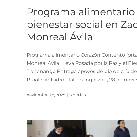
Programa alimentario 
bienestar social en Z
Monreal Ávila
Programa alimentario Corazón Contento fortal
Monreal Ávila Lleva Posada por la Paz y el B
Capacitan a juvent
Tlaltenango Entrega apoyos de pie de cría de
sobre pre
Rural San Isidro, Tlaltenango, Zac., 28 de nov
noviembre 28, 2025
|
Noticias