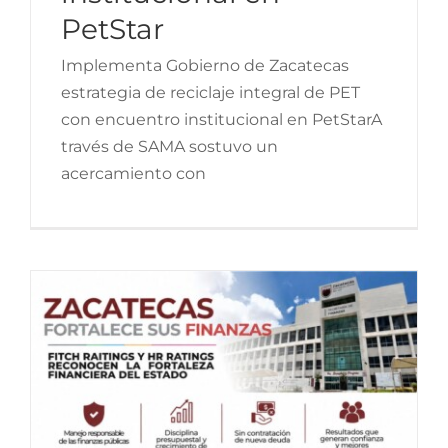
crediticia de Zacatecas;
PetStar
Fitch y HR Ratings
Implementa Gobierno de Zacatecas
reconocen fortaleza en
estrategia de reciclaje integral de PET
finanzas estatales
con encuentro institucional en PetStarA
través de SAMA sostuvo un
acercamiento con