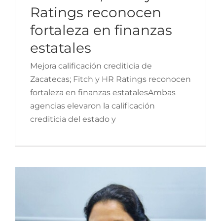
Ratings reconocen
Acudir periódicamente al
fortaleza en finanzas
odontólogo puede
estatales
ayudar a detectar el
Mejora calificación crediticia de
bruxismo
Zacatecas; Fitch y HR Ratings reconocen
fortaleza en finanzas estatalesAmbas
agencias elevaron la calificación
crediticia del estado y