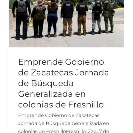
Emprende Gobierno
de Zacatecas Jornada
de Búsqueda
Implementa Gobierno de
Generalizada en
Zacatecas estrategia de
colonias de Fresnillo
reciclaje integral de PET
con encuentro
Emprende Gobierno de Zacatecas
Jornada de Búsqueda Generalizada en
institucional en PetStar
colonias de FresnilloFresnillo, Zac., 7 de