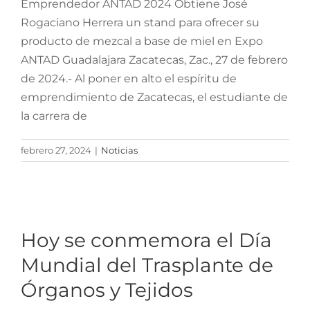
Emprendedor ANTAD 2024 Obtiene José
Rogaciano Herrera un stand para ofrecer su
producto de mezcal a base de miel en Expo
ANTAD Guadalajara Zacatecas, Zac., 27 de febrero
de 2024.- Al poner en alto el espíritu de
emprendimiento de Zacatecas, el estudiante de
la carrera de
febrero 27, 2024
|
Noticias
Hoy se conmemora el Día
Mundial del Trasplante de
Hoy se conmemora el Día
Órganos y Tejidos
Mundial del Trasplante de
Órganos y Tejidos