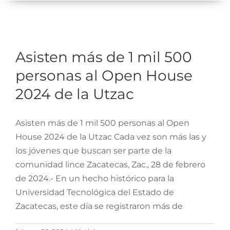
Gobierno
Asisten más de 1 mil 500
Trámites y Servicios
personas al Open House
Asisten más de 1 mil 500
Transparencia
2024 de la Utzac
personas al Open House
MOBI
2024 de la Utzac
Conoce Zacatecas
Asisten más de 1 mil 500 personas al Open
Proceso Electoral Poder Judicial
House 2024 de la Utzac Cada vez son más las y
los jóvenes que buscan ser parte de la
comunidad lince Zacatecas, Zac., 28 de febrero
de 2024.- En un hecho histórico para la
Universidad Tecnológica del Estado de
Zacatecas, este día se registraron más de