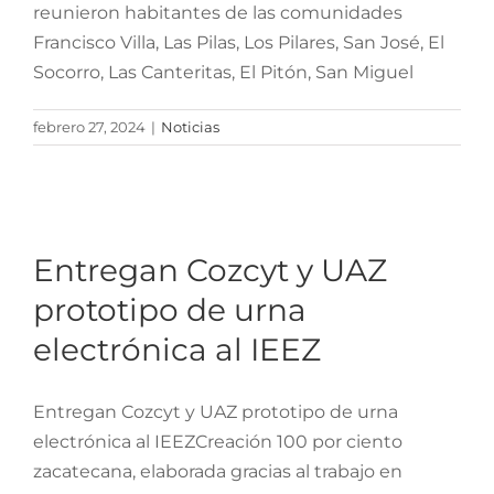
reunieron habitantes de las comunidades
Francisco Villa, Las Pilas, Los Pilares, San José, El
Socorro, Las Canteritas, El Pitón, San Miguel
febrero 27, 2024
|
Noticias
Entregan Cozcyt y UAZ
prototipo de urna
Entregan Cozcyt y UAZ
electrónica al IEEZ
prototipo de urna
electrónica al IEEZ
Entregan Cozcyt y UAZ prototipo de urna
electrónica al IEEZCreación 100 por ciento
zacatecana, elaborada gracias al trabajo en