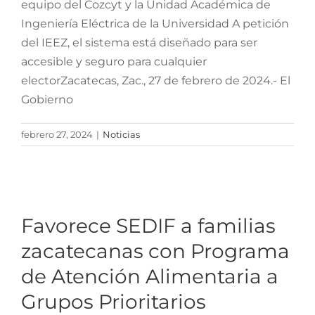
equipo del Cozcyt y la Unidad Académica de
Ingeniería Eléctrica de la Universidad A petición
del IEEZ, el sistema está diseñado para ser
accesible y seguro para cualquier
electorZacatecas, Zac., 27 de febrero de 2024.- El
Gobierno
febrero 27, 2024
|
Noticias
Favorece SEDIF a familias
zacatecanas con
Programa de Atención
Favorece SEDIF a familias
Alimentaria a Grupos
zacatecanas con Programa
Prioritarios
de Atención Alimentaria a
Grupos Prioritarios