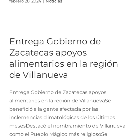
febrero 28, 2024
|
Noticias
Entrega Gobierno de
Zacatecas apoyos
alimentarios en la región
Entrega Gobierno de
de Villanueva
Zacatecas apoyos
alimentarios en la región
de Villanueva
Entrega Gobierno de Zacatecas apoyos
alimentarios en la región de VillanuevaSe
benefició a la gente afectada por las
inclemencias climatológicas de los últimos
mesesDestacó el nombramiento de Villanueva
como el Pueblo Mágico más religiosoSe