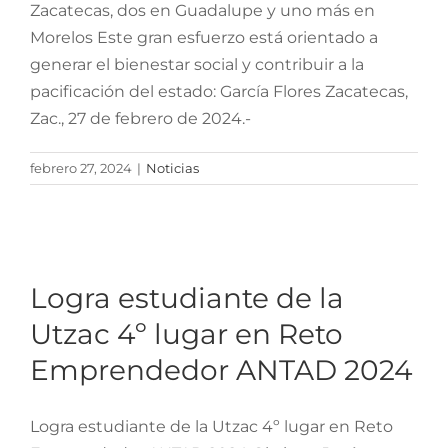
Zacatecas, dos en Guadalupe y uno más en
Morelos Este gran esfuerzo está orientado a
generar el bienestar social y contribuir a la
pacificación del estado: García Flores Zacatecas,
Zac., 27 de febrero de 2024.-
febrero 27, 2024
|
Noticias
Logra estudiante de la
Utzac 4º lugar en Reto
Emprendedor ANTAD
Logra estudiante de la
2024
Utzac 4º lugar en Reto
Emprendedor ANTAD 2024
Logra estudiante de la Utzac 4º lugar en Reto