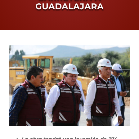
GUADALAJARA
View
Larger
Image