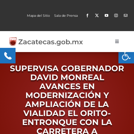
Skip
to
Mapa del Sitio
Sala de Prensa
content
Toggle
Open
Navigati
Gobierno
SUPERVISA GOBERNADOR
Trámites y Servicios
DAVID MONREAL
AVANCES EN
Transparencia
MODERNIZACIÓN Y
MOBI
AMPLIACIÓN DE LA
VIALIDAD EL ORITO-
Conoce Zacatecas
ENTRONQUE CON LA
CARRETERA A
Proceso Electoral Poder Judicial