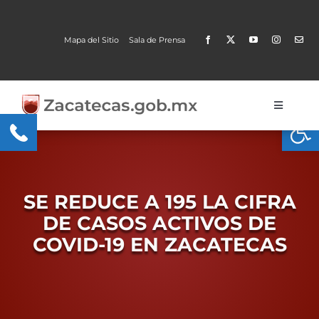
Skip
to
Mapa del Sitio
Sala de Prensa
content
Toggle
Open
Navigati
Gobierno
Trámites y Servicios
SE REDUCE A 195 LA CIFRA
Transparencia
DE CASOS ACTIVOS DE
COVID-19 EN ZACATECAS
MOBI
Conoce Zacatecas
Proceso Electoral Poder Judicial