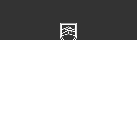
Circuito Cerro del Gato s/n,
Ciudad administrativa
CP 98160,
Zacatecas, Zac
CONTACTO