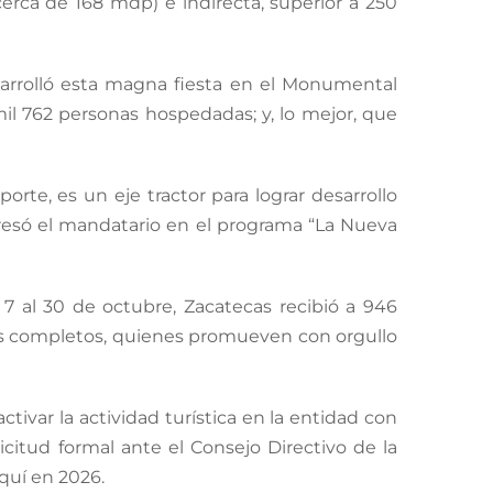
erca de 168 mdp) e indirecta, superior a 250
sarrolló esta magna fiesta en el Monumental
mil 762 personas hospedadas; y, lo mejor, que
orte, es un eje tractor para lograr desarrollo
expresó el mandatario en el programa “La Nueva
 al 30 de octubre, Zacatecas recibió a 946
ros completos, quienes promueven con orgullo
ctivar la actividad turística en la entidad con
licitud formal ante el Consejo Directivo de la
quí en 2026.