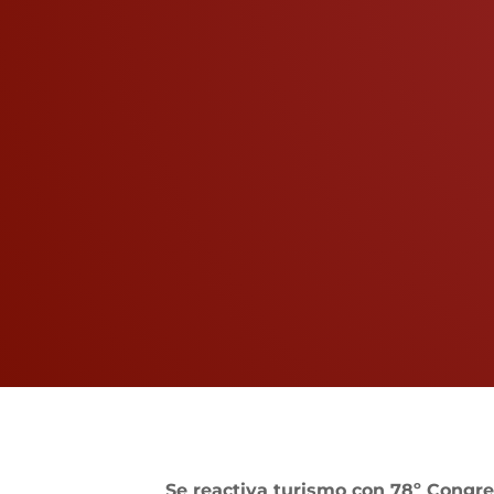
View
Larger
Se reactiva turismo con 78º Congr