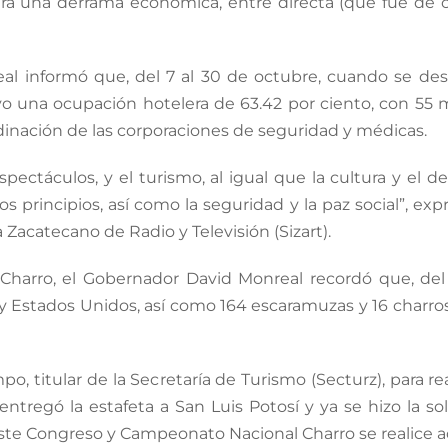
rara una derrama económica, entre directa (que fue de c
al informó que, del 7 al 30 de octubre, cuando se de
vo una ocupación hotelera de 63.42 por ciento, con 55 
ordinación de las corporaciones de seguridad y médicas.
ctáculos, y el turismo, al igual que la cultura y el dep
, los principios, así como la seguridad y la paz social”, 
Zacatecano de Radio y Televisión (Sizart).
harro, el Gobernador David Monreal recordó que, del 7
 y Estados Unidos, así como 164 escaramuzas y 16 char
, titular de la Secretaría de Turismo (Secturz), para rea
ntregó la estafeta a San Luis Potosí y ya se hizo la so
ste Congreso y Campeonato Nacional Charro se realice a