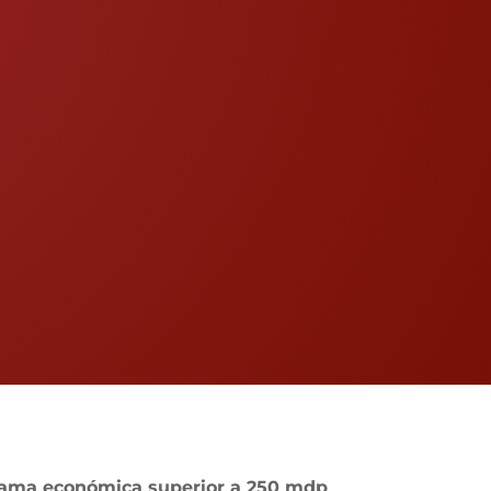
rrama económica superior a 250 mdp