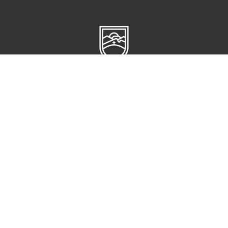
Circuito Cerro del Gato s/n,
Ciudad administrativa
CP 98160,
Zacatecas, Zac
CONTACTO