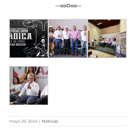
—ooOoo—
mayo 29, 2024
|
Noticias