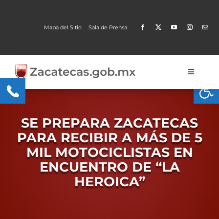
Skip
to
Mapa del Sitio
Sala de Prensa
content
Toggle
Open
Navigati
Gobierno
Trámites y Servicios
SE PREPARA ZACATECAS
PARA RECIBIR A MÁS DE 5
Transparencia
MIL MOTOCICLISTAS EN
ENCUENTRO DE “LA
MOBI
HEROICA”
Conoce Zacatecas
Proceso Electoral Poder Judicial