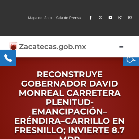
Skip
to
Mapa del Sitio
Sala de Prensa
content
Toggle
Open
Navigati
Gobierno
RECONSTRUYE
Trámites y Servicios
GOBERNADOR DAVID
MONREAL CARRETERA
Transparencia
PLENITUD-
MOBI
EMANCIPACIÓN–
ERÉNDIRA–CARRILLO EN
Conoce Zacatecas
FRESNILLO; INVIERTE 8.7