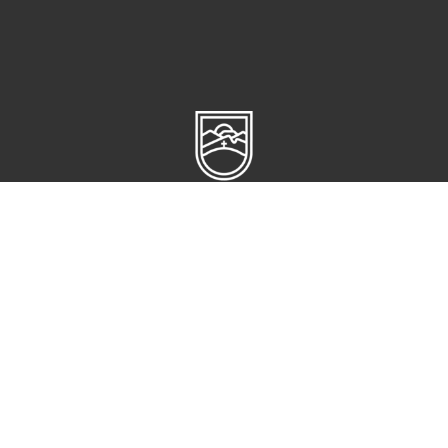
Circuito Cerro del Gato s/n,
Ciudad administrativa
CP 98160,
Zacatecas, Zac
CONTACTO