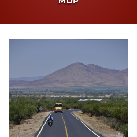
MDP
Proceso Electoral Poder Judicial
View
Larger
Image