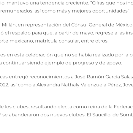
rio, mantuvo una tendencia creciente. “Cifras que nos i
en remunerados, así como más y mejores oportunidades”.
illán, en representación del Cónsul General de México en
 el respaldo para que, a partir de mayo, regrese a las in
rte mexicano, matrícula consular, entre otros.
s en esta celebración que no se había realizado por la pa
ra continuar siendo ejemplo de progreso y de apoyo.
ecas entregó reconocimientos a José Ramón García Salas
022; así como a Alexandra Nathaly Valenzuela Pérez, Jov
 de los clubes, resultando electa como reina de la Feder
Y se abanderaron dos nuevos clubes: El Saucillo, de So