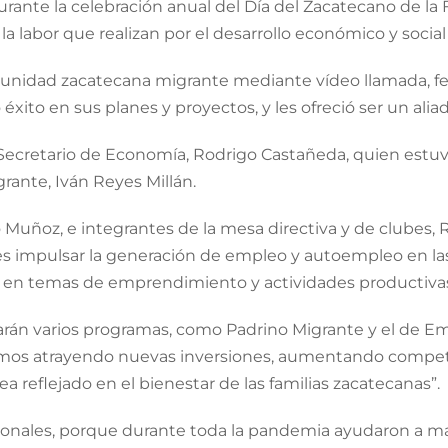
rante la celebración anual del Día del Zacatecano de la
a labor que realizan por el desarrollo económico y social
unidad zacatecana migrante mediante vídeo llamada, fel
éxito en sus planes y proyectos, y les ofreció ser un ali
l Secretario de Economía, Rodrigo Castañeda, quien est
rante, Iván Reyes Millán.
do Muñoz, e integrantes de la mesa directiva y de clubes
n es impulsar la generación de empleo y autoempleo en 
 en temas de emprendimiento y actividades productiva
rán varios programas, como Padrino Migrante y el de Em
jamos atrayendo nuevas inversiones, aumentando competi
reflejado en el bienestar de las familias zacatecanas”.
onales, porque durante toda la pandemia ayudaron a mant