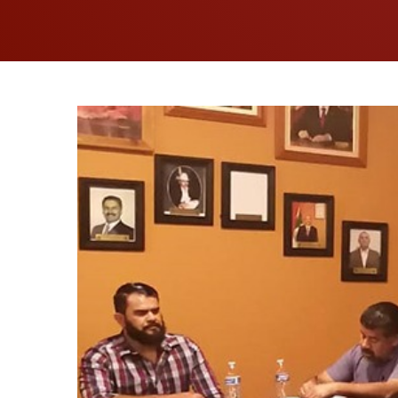
View
Larger
Image