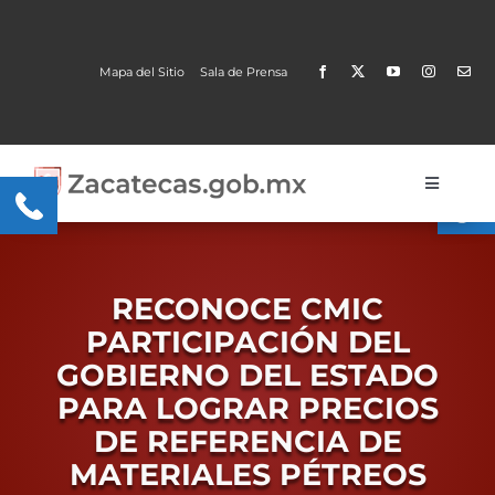
Skip
to
content
Mapa del Sitio
Sala de Prensa
Open
Toggle
Navigati
Gobierno
Trámites y Servicios
RECONOCE CMIC
PARTICIPACIÓN DEL
Transparencia
GOBIERNO DEL ESTADO
PARA LOGRAR PRECIOS
MOBI
DE REFERENCIA DE
Conoce Zacatecas
MATERIALES PÉTREOS