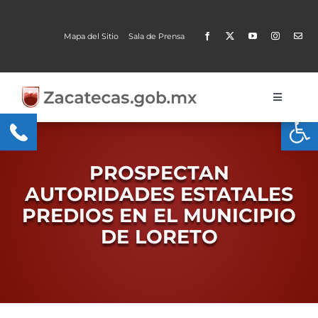
Skip
to
Mapa del Sitio
Sala de Prensa
content
Toggle
Open
Navigati
Gobierno
Trámites y Servicios
PROSPECTAN
AUTORIDADES ESTATALES
Transparencia
PREDIOS EN EL MUNICIPIO
DE LORETO
MOBI
Conoce Zacatecas
Proceso Electoral Poder Judicial