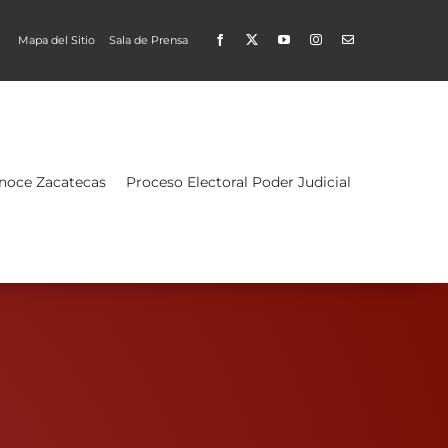
Mapa del Sitio
Sala de Prensa
Open
noce Zacatecas
Proceso Electoral Poder Judicial