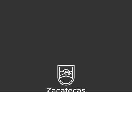
Circuito Cerro del Gato s/n,
Ciudad administrativa
CP 98160,
Zacatecas, Zac