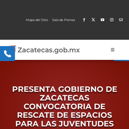
Skip
to
content
Mapa del Sitio
Sala de Prensa
Open
Toggle
Navigati
Gobierno
Trámites y Servicios
PRESENTA GOBIERNO DE
Transparencia
ZACATECAS
CONVOCATORIA DE
MOBI
RESCATE DE ESPACIOS
Conoce Zacatecas
PARA LAS JUVENTUDES