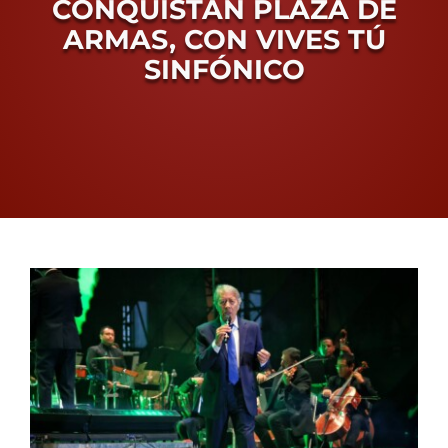
CONQUISTAN PLAZA DE
Conoce Zacatecas
ARMAS, CON VIVES TÚ
Proceso Electoral Poder Judicial
SINFÓNICO
View
Larger
Image