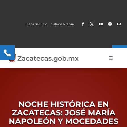
Skip
to
content
Mapa del Sitio
Sala de Prensa
Open
Toggle
Navigati
Gobierno
Trámites y Servicios
Transparencia
NOCHE HISTÓRICA EN
ZACATECAS: JOSÉ MARÍA
MOBI
NAPOLEÓN Y MOCEDADES