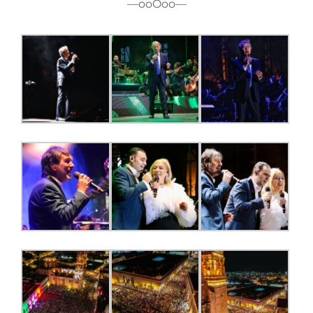
—ooOoo—