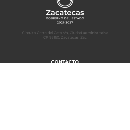
Circuito Cerro del Gato s/n,
Ciudad administrativa
CP 98160,
Zacatecas, Zac
CONTACTO