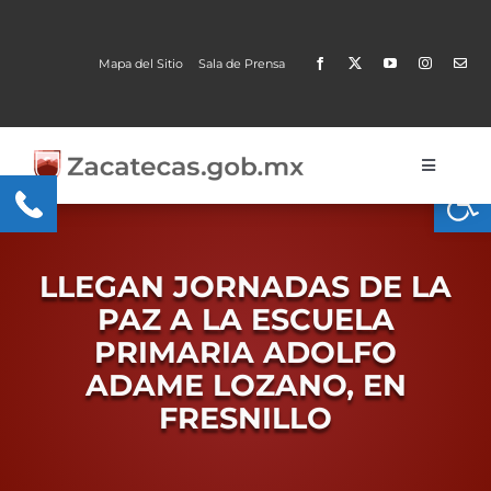
Skip
to
Mapa del Sitio
Sala de Prensa
content
Open
Toggle
Navigati
Gobierno
Trámites y Servicios
LLEGAN JORNADAS DE LA
PAZ A LA ESCUELA
Transparencia
PRIMARIA ADOLFO
ADAME LOZANO, EN
MOBI
FRESNILLO
Conoce Zacatecas