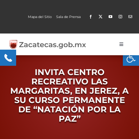
Skip
to
Mapa del Sitio
Sala de Prensa
content
Toggle
Open
Navigati
Gobierno
INVITA CENTRO
Trámites y Servicios
RECREATIVO LAS
MARGARITAS, EN JEREZ, A
Transparencia
SU CURSO PERMANENTE
MOBI
DE “NATACIÓN POR LA
PAZ”
Conoce Zacatecas
Proceso Electoral Poder Judicial