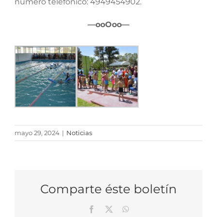
número telefónico: 4949454902.
—ooOoo—
mayo 29, 2024
|
Noticias
Comparte éste boletín
Facebook
X
WhatsApp