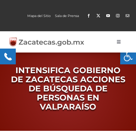
Skip
to
Mapa del Sitio
Sala de Prensa
content
Toggle
Open
Navigati
Gobierno
INTENSIFICA GOBIERNO
Trámites y Servicios
DE ZACATECAS ACCIONES
DE BÚSQUEDA DE
Transparencia
PERSONAS EN
MOBI
VALPARAÍSO
Conoce Zacatecas
Proceso Electoral Poder Judicial