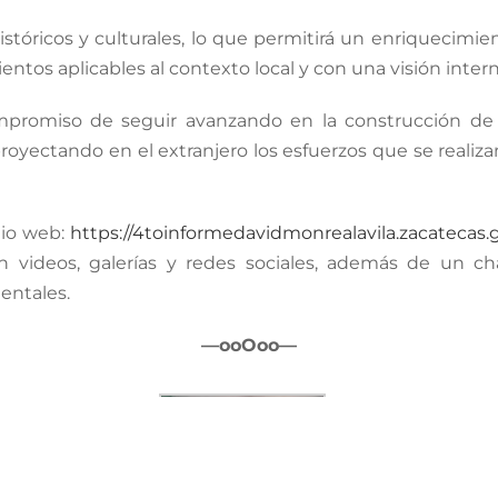
históricos y culturales, lo que permitirá un enriquecimie
tos aplicables al contexto local y con una visión intern
promiso de seguir avanzando en la construcción de la 
royectando en el extranjero los esfuerzos que se realiz
itio web:
https://4toinformedavidmonrealavila.zacatecas.
n videos, galerías y redes sociales, además de un ch
entales.
—ooOoo—