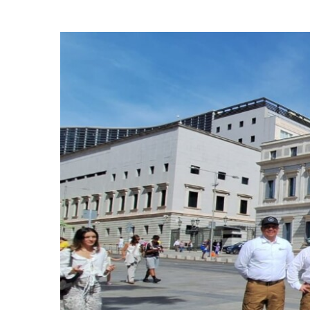
View
Larger
Image