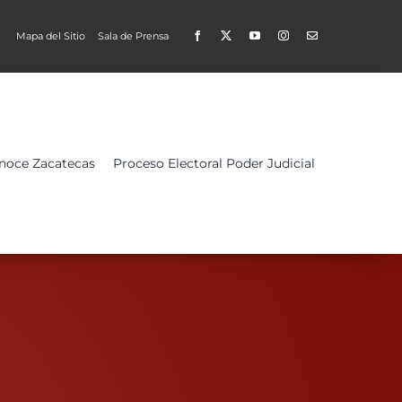
Mapa del Sitio
Sala de Prensa
Open
noce Zacatecas
Proceso Electoral Poder Judicial