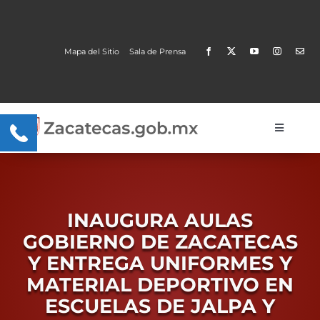
Skip
to
content
Mapa del Sitio
Sala de Prensa
Open
Toggle
Navigati
Gobierno
Trámites y Servicios
INAUGURA AULAS
Transparencia
GOBIERNO DE ZACATECAS
Y ENTREGA UNIFORMES Y
MOBI
MATERIAL DEPORTIVO EN
ESCUELAS DE JALPA Y
Conoce Zacatecas