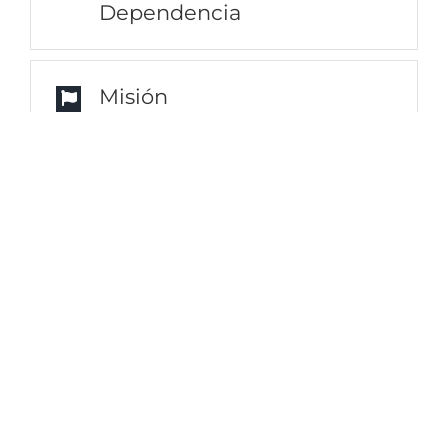
Dependencia
Misión
Visión
Organigrama
Reglamento Interno
Transparencia
Aviso de Privacidad