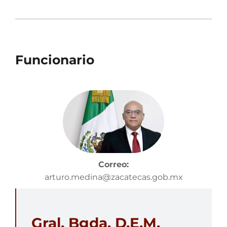
Funcionario
Correo:
arturo.medina@zacatecas.gob.mx
Gral. Bgda. D.E.M.