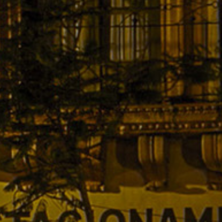
Trámites y Servicios
Transparencia
MOBI
Conoce Zacatecas
Proceso Electoral Poder Judicial