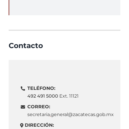
Contacto
TELÉFONO:
492 491 5000
Ext
.
11121
CORREO:
secretaria
.
general@zacatecas.gob.mx
DIRECCIÓN: