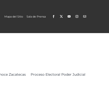
Mapa del Sitio
Sala de Prensa
Open
noce Zacatecas
Proceso Electoral Poder Judicial