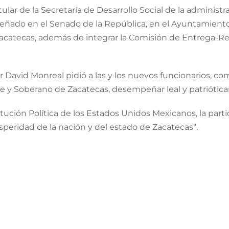
lar de la Secretaría de Desarrollo Social de la administra
ñado en el Senado de la República, en el Ayuntamiento
Zacatecas, además de integrar la Comisión de Entrega-R
 David Monreal pidió a las y los nuevos funcionarios, como 
bre y Soberano de Zacatecas, desempeñar leal y patriótic
itución Política de los Estados Unidos Mexicanos, la partic
speridad de la nación y del estado de Zacatecas”.
ta como Gobernador Constitucional del Estado de Zacat
un trabajo ordenado y cumplir las metas de esta administ
arán nombramientos importantes que respalden y acompañ