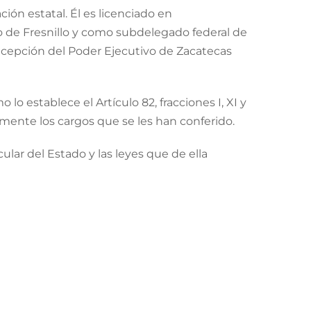
ción estatal. Él es licenciado en
 de Fresnillo y como subdelegado federal de
ecepción del Poder Ejecutivo de Zacatecas
lo establece el Artículo 82, fracciones I, XI y
amente los cargos que se les han conferido.
ular del Estado y las leyes que de ella
ecas, David Monreal afirmó que, para avanzar
ración, será necesario contar con un equipo
en estos objetivos.