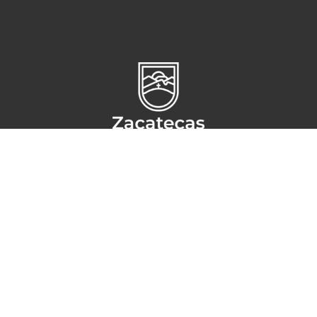
Circuito Cerro del Gato s/n,
Ciudad administrativa
CP 98160,
Zacatecas, Zac
CONTACTO