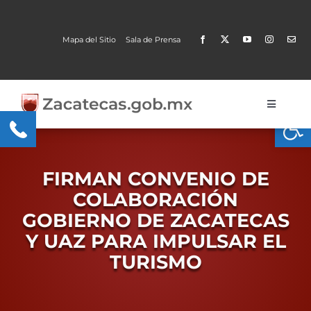
Skip
to
Mapa del Sitio
Sala de Prensa
content
Toggle
Open
Navigati
Gobierno
Trámites y Servicios
FIRMAN CONVENIO DE
COLABORACIÓN
Transparencia
GOBIERNO DE ZACATECAS
Y UAZ PARA IMPULSAR EL
MOBI
TURISMO
Conoce Zacatecas