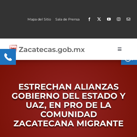
Skip
to
Mapa del Sitio
Sala de Prensa
content
Open
Toggle
Navigati
Gobierno
Trámites y Servicios
ESTRECHAN ALIANZAS
GOBIERNO DEL ESTADO Y
Transparencia
UAZ, EN PRO DE LA
MOBI
COMUNIDAD
ZACATECANA MIGRANTE
Conoce Zacatecas