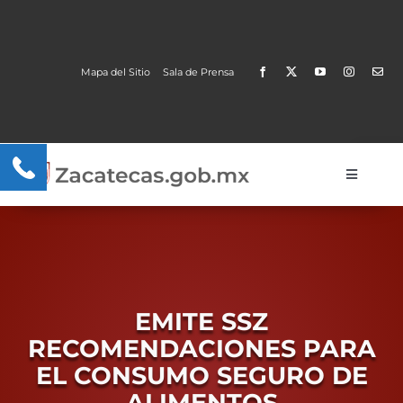
Skip
to
content
Mapa del Sitio
Sala de Prensa
Open
Toggle
Navigati
Gobierno
Trámites y Servicios
Transparencia
EMITE SSZ
RECOMENDACIONES PARA
MOBI
EL CONSUMO SEGURO DE
ALIMENTOS
Conoce Zacatecas