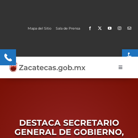
Skip
to
content
Mapa del Sitio
Sala de Prensa
Open
Toggle
Navigati
Gobierno
Trámites y Servicios
Transparencia
DESTACA SECRETARIO
MOBI
GENERAL DE GOBIERNO,