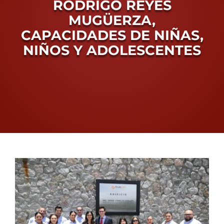
RODRIGO REYES
Conoce Zacatecas
MUGÜERZA,
CAPACIDADES DE NIÑAS,
Proceso Electoral Poder Judicial
NIÑOS Y ADOLESCENTES
View
Larger
Image