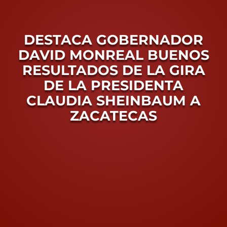
MOBI
DESTACA GOBERNADOR
Conoce Zacatecas
DAVID MONREAL BUENOS
Proceso Electoral Poder Judicial
RESULTADOS DE LA GIRA
DE LA PRESIDENTA
CLAUDIA SHEINBAUM A
ZACATECAS