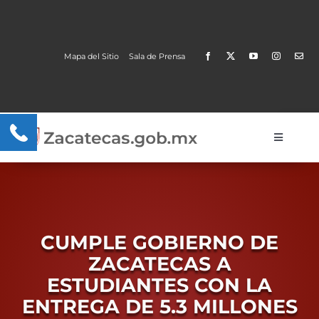
Skip
to
content
Mapa del Sitio
Sala de Prensa
Open
Toggle
Navigati
Gobierno
Trámites y Servicios
CUMPLE GOBIERNO DE
Transparencia
ZACATECAS A
MOBI
ESTUDIANTES CON LA
ENTREGA DE 5.3 MILLONES
Conoce Zacatecas