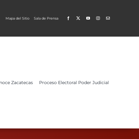
Mapa del Sitio
Sala de Prensa
Open
noce Zacatecas
Proceso Electoral Poder Judicial