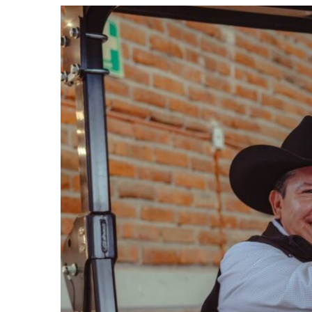
View
Larger
Image