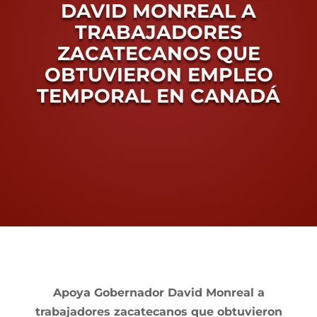
DAVID MONREAL A
Conoce Zacatecas
TRABAJADORES
ZACATECANOS QUE
Proceso Electoral Poder Judicial
OBTUVIERON EMPLEO
TEMPORAL EN CANADÁ
View
Larger
Apoya Gobernador David Monreal a
Image
trabajadores zacatecanos que obtuvieron